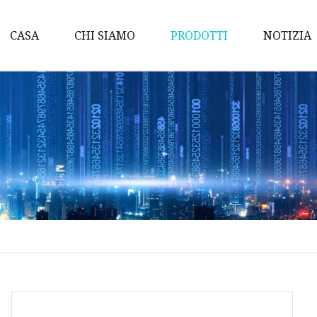
CASA
CHI SIAMO
PRODOTTI
NOTIZIA
Shampoo per animali dom
Profumo per animali dom
Forniture per la disinfez
degli animali domestici
Giocattoli per animali do
Salviette per animali dom
Profumo per cani
Collutorio per animali d
Dentifricio per animali d
Balsamo per animali dom