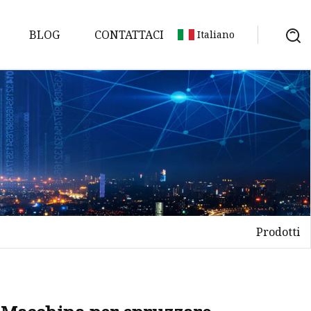
BLOG
CONTATTACI
Italiano
estici
estici
ione
mestici
estici
Prodotti
omestici
omestici
estici